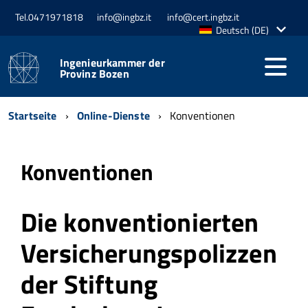
Tel.0471971818
info@ingbz.it
info@cert.ingbz.it
Aktive
Deutsch (DE)
Sprache:
Ingenieurkammer der
Provinz Bozen
Startseite
Online-Dienste
Konventionen
Konventionen
Die konventionierten
Versicherungspolizzen
der Stiftung