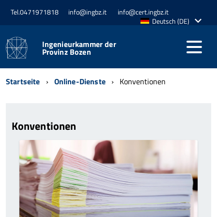
Tel.0471971818
info@ingbz.it
info@cert.ingbz.it
Aktive
Deutsch (DE)
Sprache:
Ingenieurkammer der
Provinz Bozen
Startseite
Online-Dienste
Konventionen
Konventionen