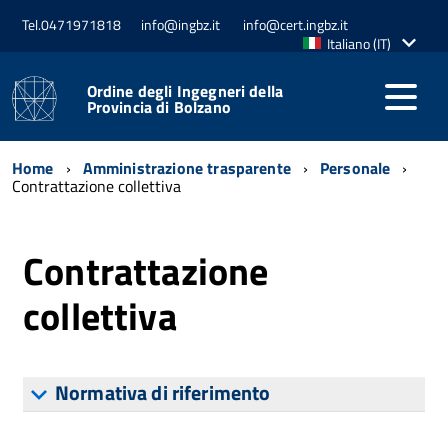
Tel.0471971818
info@ingbz.it
info@cert.ingbz.it
Lingua
Italiano (IT)
attiva:
Ordine degli Ingegneri della
Provincia di Bolzano
Home
Amministrazione trasparente
Personale
Contrattazione collettiva
Contrattazione
collettiva
Normativa di riferimento